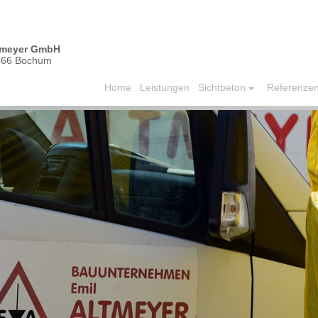
tmeyer GmbH
866 Bochum
Home
Leistungen
Sichtbeton
Referenze