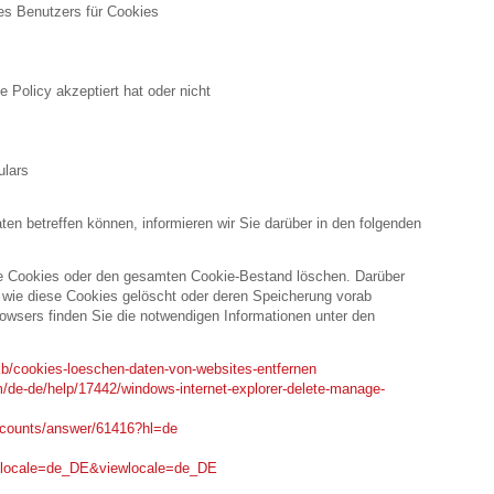
s Benutzers für Cookies
 Policy akzeptiert hat oder nicht
ulars
n betreffen können, informieren wir Sie darüber in den folgenden
ne Cookies oder den gesamten Cookie-Bestand löschen. Darüber
, wie diese Cookies gelöscht oder deren Speicherung vorab
rowsers finden Sie die notwendigen Informationen unter den
/kb/cookies-loeschen-daten-von-websites-entfernen
m/de-de/help/17442/windows-internet-explorer-delete-manage-
ccounts/answer/61416?hl=de
1?locale=de_DE&viewlocale=de_DE