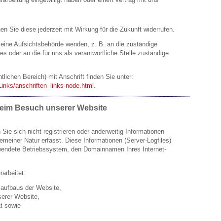
nen Sie diese jederzeit mit Wirkung für die Zukunft widerrufen.
 eine Aufsichtsbehörde wenden, z. B. an die zuständige
 oder an die für uns als verantwortliche Stelle zuständige
tlichen Bereich) mit Anschrift finden Sie unter:
Links/anschriften_links-node.html
.
beim Besuch unserer Website
Sie sich nicht registrieren oder anderweitig Informationen
emeiner Natur erfasst. Diese Informationen (Server-Logfiles)
wendete Betriebssystem, den Domainnamen Ihres Internet-
arbeitet:
saufbaus der Website,
serer Website,
ät sowie