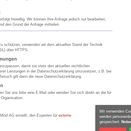
:
folgt freiwillig. Wir können Ihre Anfrage jedoch nur bearbeiten,
nd den Grund der Anfrage mitteilen.
 zu schützen, verwenden wir dem aktuellen Stand der Technik
SSL) über HTTPS.
mmungen
nzupassen, damit sie stets den aktuellen rechtlichen
rer Leistungen in der Datenschutzerklärung umzusetzen, z.B. bei
 Besuch gilt dann die neue Datenschutzerklärung.
en
Sie uns bitte eine E-Mail oder wenden Sie sich direkt an die für
 Organisation:
Wir verwenden Coo
Mind AG erstellt, den Experten für
externe
werden personenbe
gespeichert:
Notw