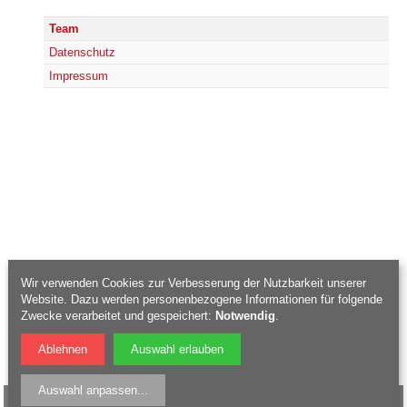
Team
Datenschutz
Impressum
Wir verwenden Cookies zur Verbesserung der Nutzbarkeit unserer
Website. Dazu werden personenbezogene Informationen für folgende
Zwecke verarbeitet und gespeichert:
Notwendig
.
Ablehnen
Auswahl erlauben
Auswahl anpassen
...
Webdesign
:
PIXELHAUS®