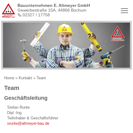
Bauunternehmen E. Altmeyer GmbH
Tog
Gewerbestraße 15A, 44866 Bochum
02327 / 17758
Home
»
Kontakt
» Team
Team
Geschäftsleitung
Stefan Runte
Dipl.-Ing.
Teilinhaber & Geschäftsführer
srunte@altmeyer-bau.de